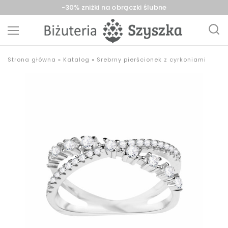
-30% zniżki na obrączki ślubne
Biżuteria
sklep
Strona główna
»
Katalog
»
Srebrny pierścionek z cyrkoniami
Szyszka
z
Sieradz,
biżuterią
Zduńska
złotą,
Wola,
srebrną,
Łask
pozłacaną,
obrączki,
upominki