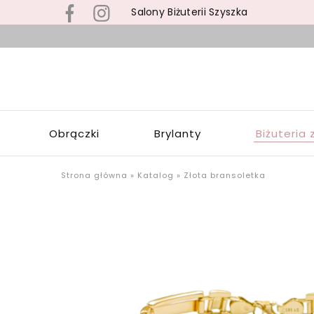
Salony Biżuterii Szyszka
B
s
S
z
S
b
Z
z
W
s
Obrączki
Brylanty
Biżuteria 
Ł
p
o
u
Strona główna
»
Katalog
»
Złota bransoletka