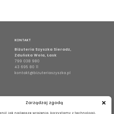
KONTAKT
Biżuteria Szyszka Sieradz,
Zduńska Wola, Łask
799 038 980
43 695 80 11
kontakt@bizuteriaszyszka.pl
Zarządzaj zgodą
nić jak najlepsze wrażenia, korzystamy z technologii,