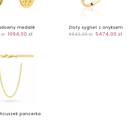
udowny medalik
Złoty sygnet z onyksem
1094,00
zł
5474,00
zł
0
zł
6843,00
zł
ańcuszek pancerka