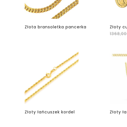
Złota bransoletka pancerka
Złoty c
1368,0
Złoty łańcuszek kordel
Złoty ł