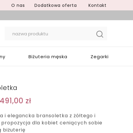
O nas
Dodatkowa oferta
Kontakt
yny
Biżuteria męska
Zegarki
oletka
1491,00
zł
 i elegancka bransoletka z żółtego i
o propozycja dla kobiet ceniących sobie
 biżuterię