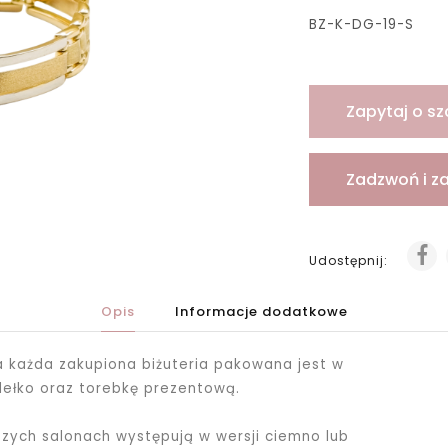
BZ-K-DG-19-S
Zapytaj o sz
Zadzwoń i z
Udostępnij:
Opis
Informacje dodatkowe
ka każda zakupiona biżuteria pakowana jest
w
dełko oraz torebkę prezentową.
ych salonach występują w wersji ciemno lub