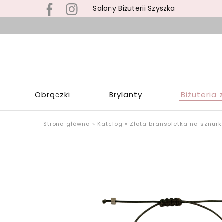
Salony Biżuterii Szyszka
B
s
S
z
S
b
Z
z
W
s
Obrączki
Brylanty
Biżuteria 
Ł
p
o
u
Strona główna
»
Katalog
»
Złota bransoletka na sznur