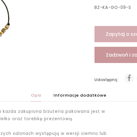
BZ-KA-GO-09-S
Zapytaj o sz
Zadzwoń i z
Udostępnij:
Opis
Informacje dodatkowe
ka każda zakupiona biżuteria pakowana jest
w
dełko oraz torebkę prezentową.
ych salonach występują w wersji ciemno lub