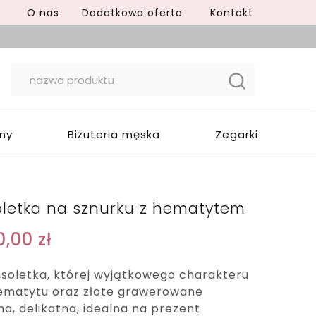
O nas
Dodatkowa oferta
Kontakt
yny
Biżuteria męska
Zegarki
oletka na sznurku z hematytem
0,00
zł
soletka, której wyjątkowego charakteru
hematytu oraz złote grawerowane
na, delikatna, idealna na prezent