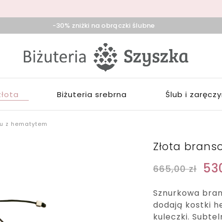
-30% zniżki na obrączki ślubne
iżuteria
klep
zyszka
ieradz,
iżuterią
duńska
łotą,
ola,
rebrną,
złota
Biżuteria srebrna
Ślub i zaręcz
ask
ozłacaną,
brączki,
pominki
ku z hematytem
Złota brans
53
665,00
zł
Sznurkowa bran
dodają kostki 
kuleczki. Subtel