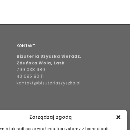
KONTAKT
Biżuteria Szyszka Sieradz,
Zduńska Wola, Łask
799 038 980
43 695 80 11
kontakt@bizuteriaszyszka.pl
Zarządzaj zgodą
nić jak najlepsze wrażenia, korzystamy z technologii,