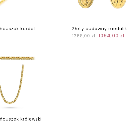
ańcuszek kordel
Złoty cudowny medalik
1094,00
zł
1368,00
zł
ańcuszek królewski