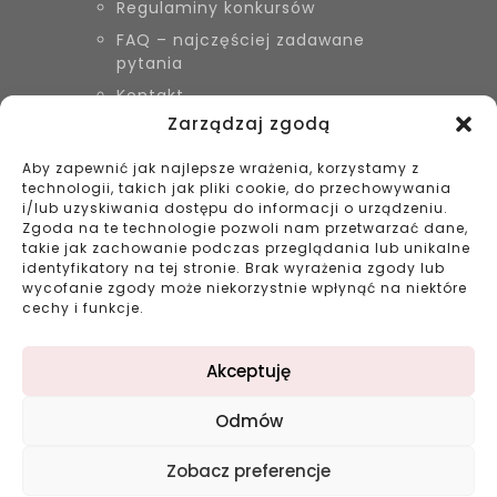
Regulaminy konkursów
FAQ – najczęściej zadawane
pytania
Kontakt
Zarządzaj zgodą
Aby zapewnić jak najlepsze wrażenia, korzystamy z
KONTAKT
technologii, takich jak pliki cookie, do przechowywania
Biżuteria Szyszka Sieradz,
i/lub uzyskiwania dostępu do informacji o urządzeniu.
Zduńska Wola, Łask
Zgoda na te technologie pozwoli nam przetwarzać dane,
takie jak zachowanie podczas przeglądania lub unikalne
799 038 980
identyfikatory na tej stronie. Brak wyrażenia zgody lub
43 695 80 11
wycofanie zgody może niekorzystnie wpłynąć na niektóre
kontakt@bizuteriaszyszka.pl
cechy i funkcje.
Akceptuję
Odmów
©2023 bizuteriaszyszka.pl All rights reserved |
Zobacz preferencje
Projekt: double-digital.pl