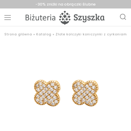
-30% zniżki na obrączki ślubne
Biżuteria
sklep
Strona główna
»
Katalog
»
Złote kolczyki koniczynki z cyrkoniami
Szyszka
z
Sieradz,
biżuterią
Zduńska
złotą,
Wola,
srebrną,
Łask
pozłacaną,
obrączki,
upominki