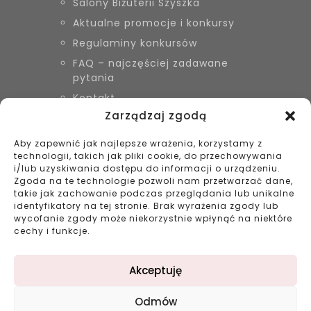
Salony Biżuterii Szyszka
Aktualne promocje i konkursy
Regulaminy konkursów
FAQ – najczęściej zadawane
pytania
Kontakt
Zarządzaj zgodą
Aby zapewnić jak najlepsze wrażenia, korzystamy z
KONTAKT
technologii, takich jak pliki cookie, do przechowywania
Biżuteria Szyszka Sieradz,
i/lub uzyskiwania dostępu do informacji o urządzeniu.
Zduńska Wola, Łask
Zgoda na te technologie pozwoli nam przetwarzać dane,
takie jak zachowanie podczas przeglądania lub unikalne
799 038 980
identyfikatory na tej stronie. Brak wyrażenia zgody lub
43 695 80 11
wycofanie zgody może niekorzystnie wpłynąć na niektóre
kontakt@bizuteriaszyszka.pl
cechy i funkcje.
Akceptuję
Odmów