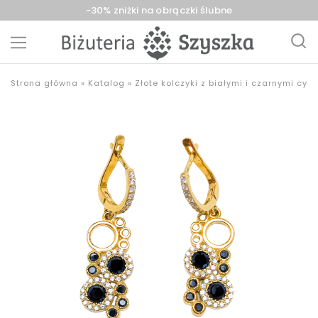
-30% zniżki na obrączki ślubne
Biżuteria
sklep
Strona główna
»
Katalog
»
Złote kolczyki z białymi i czarnymi cyr
Szyszka
z
Sieradz,
biżuterią
Zduńska
złotą,
Wola,
srebrną,
Łask
pozłacaną,
obrączki,
upominki