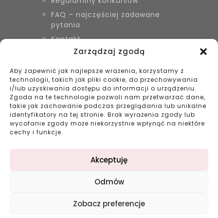
Regulaminy konkursów
FAQ – najczęściej zadawane
pytania
Kontakt
Zarządzaj zgodą
Aby zapewnić jak najlepsze wrażenia, korzystamy z
KONTAKT
technologii, takich jak pliki cookie, do przechowywania
Biżuteria Szyszka Sieradz,
i/lub uzyskiwania dostępu do informacji o urządzeniu.
Zduńska Wola, Łask
Zgoda na te technologie pozwoli nam przetwarzać dane,
takie jak zachowanie podczas przeglądania lub unikalne
799 038 980
identyfikatory na tej stronie. Brak wyrażenia zgody lub
43 695 80 11
wycofanie zgody może niekorzystnie wpłynąć na niektóre
kontakt@bizuteriaszyszka.pl
cechy i funkcje.
Akceptuję
Odmów
©2023 bizuteriaszyszka.pl All rights reserved |
Zobacz preferencje
Projekt: double-digital.pl