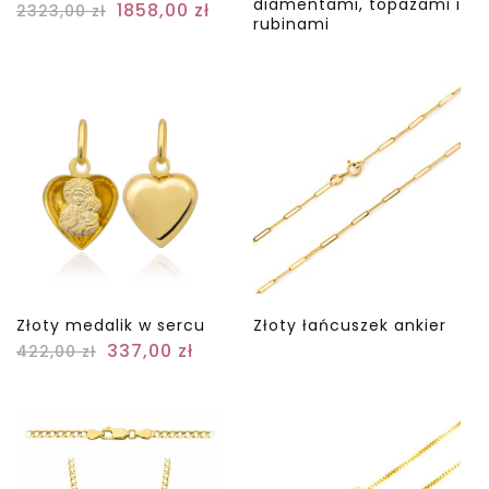
diamentami, topazami i
1858,00
zł
2323,00
zł
rubinami
Złoty medalik w sercu
Złoty łańcuszek ankier
337,00
zł
422,00
zł