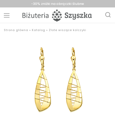
-30% zniżki na obrączki ślubne
Biżuteria
sklep
Strona główna
»
Katalog
»
Złote wiszące kolczyki
Szyszka
z
Sieradz,
biżuterią
Zduńska
złotą,
Wola,
srebrną,
Łask
pozłacaną,
obrączki,
upominki