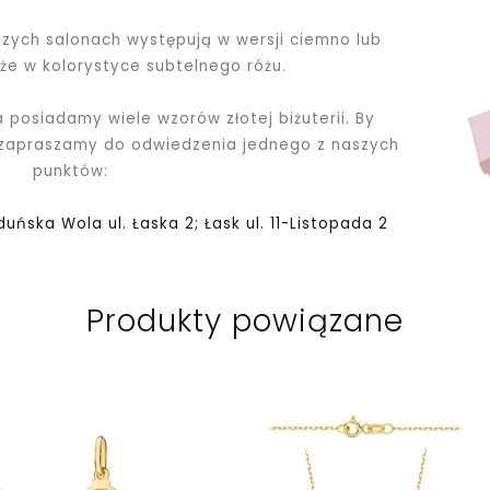
ych salonach występują w wersji ciemno lub
kże w kolorystyce subtelnego różu.
a posiadamy wiele wzorów złotej biżuterii. By
 zapraszamy do odwiedzenia jednego z naszych
punktów:
Zduńska Wola ul. Łaska 2; Łask ul. 11-Listopada 2
Produkty powiązane