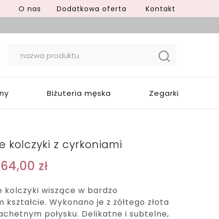
O nas
Dodatkowa oferta
Kontakt
yny
Biżuteria męska
Zegarki
e kolczyki z cyrkoniami
664,00
zł
e kolczyki wiszące w bardzo
kształcie. Wykonano je z żółtego złota
achetnym połysku. Delikatne i subtelne,