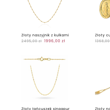
Złoty naszyjnik z kulkami
Złoty c
1996,00
zł
2495,00
zł
1368,0
Złoty łańcuszek singapur
Złoty n