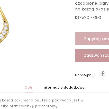
ozdobione biał
na każdą okazj
KZ-W-CI-48-Z
Zapytaj o sz
Zadzwoń i z
Udostępnij:
Opis
Informacje dodatkowe
ka każda zakupiona biżuteria pakowana jest
w
dełko oraz torebkę prezentową.