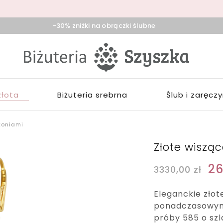
-30% zniżki na obrączki ślubne
iżuteria
klep
zyszka
ieradz,
iżuterią
duńska
łotą,
ola,
rebrną,
złota
Biżuteria srebrna
Ślub i zaręcz
ask
ozłacaną,
brączki,
pominki
rkoniami
Złote wisząc
2
3330,00
zł
Eleganckie złot
ponadczasowym 
próby 585 o szl