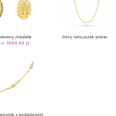
udowny medalik
Złoty łańcuszek ankier
1094,00
zł
0
zł
aszyjnik z podwójnymi