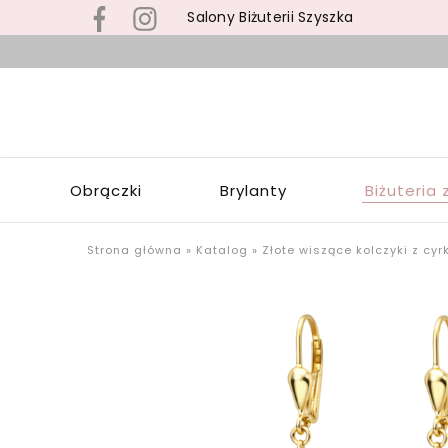
Salony Biżuterii Szyszka
B
s
S
z
S
b
Z
z
W
s
Obrączki
Brylanty
Biżuteria 
Ł
p
o
u
Strona główna
»
Katalog
»
Złote wiszące kolczyki z cy