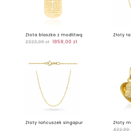
Złota blaszka z modlitwą
Złoty ł
1858,00
zł
2323,00
zł
Złoty łańcuszek singapur
Złoty m
422,00