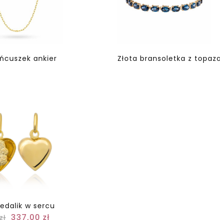
ańcuszek ankier
Złota bransoletka z topaz
edalik w sercu
337,00
zł
zł