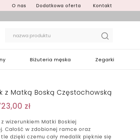
O nas
Dodatkowa oferta
Kontakt
yny
Biżuteria męska
Zegarki
ik z Matką Boską Częstochowską
723,00
zł
 z wizerunkiem Matki Boskiej
j. Całość w zdobionej ramce oraz
e dzięki czemu cały medalik pięknie się