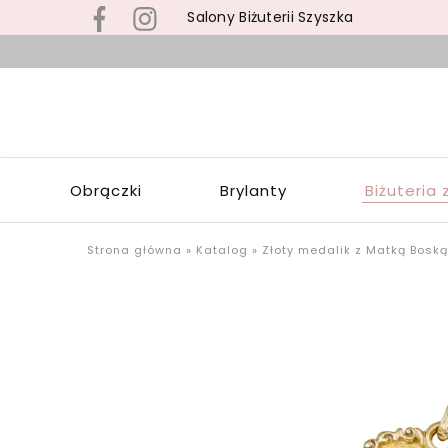
Salony Biżuterii Szyszka
B
s
S
z
S
b
Z
z
W
s
Obrączki
Brylanty
Biżuteria 
Ł
p
o
u
Strona główna
»
Katalog
»
Złoty medalik z Matką Bosk