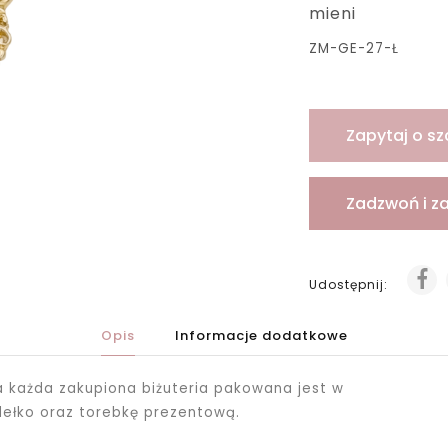
mieni
ZM-GE-27-Ł
Zapytaj o sz
Zadzwoń i z
Udostępnij:
Opis
Informacje dodatkowe
ka każda zakupiona biżuteria pakowana jest
w
dełko oraz torebkę prezentową.