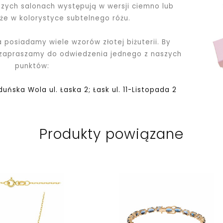
ych salonach występują w wersji ciemno lub
kże w kolorystyce subtelnego różu.
a posiadamy wiele wzorów złotej biżuterii. By
 zapraszamy do odwiedzenia jednego z naszych
punktów:
Zduńska Wola ul. Łaska 2; Łask ul. 11-Listopada 2
Produkty powiązane