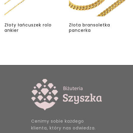
Złoty łańcuszek rolo
Złota bransoletka
ankier
pancerka
Cenimy sobie każdego
klienta, który nas odwiedza.