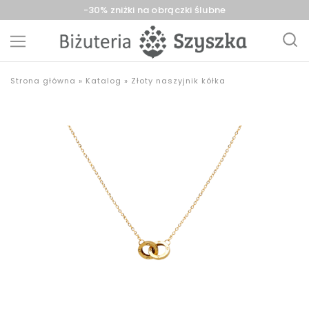
-30% zniżki na obrączki ślubne
Biżuteria
sklep
Strona główna
»
Katalog
»
Złoty naszyjnik kółka
Szyszka
z
Sieradz,
biżuterią
Zduńska
złotą,
Wola,
srebrną,
Łask
pozłacaną,
obrączki,
upominki