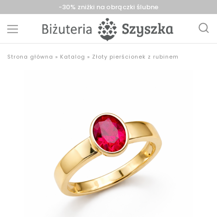
-30% zniżki na obrączki ślubne
Biżuteria
sklep
Strona główna
»
Katalog
»
Złoty pierścionek z rubinem
Szyszka
z
Sieradz,
biżuterią
Zduńska
złotą,
Wola,
srebrną,
Łask
pozłacaną,
obrączki,
upominki