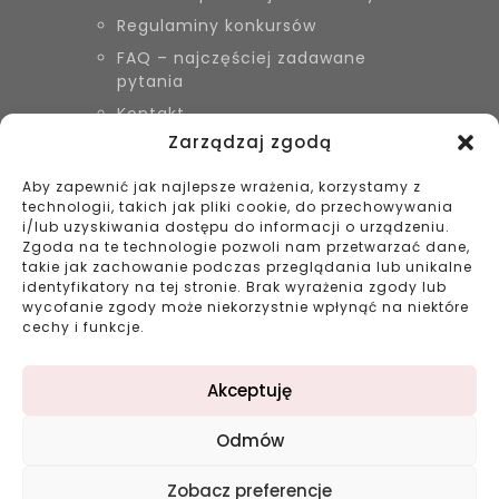
Regulaminy konkursów
FAQ – najczęściej zadawane
pytania
Kontakt
Zarządzaj zgodą
Aby zapewnić jak najlepsze wrażenia, korzystamy z
KONTAKT
technologii, takich jak pliki cookie, do przechowywania
Biżuteria Szyszka Sieradz,
i/lub uzyskiwania dostępu do informacji o urządzeniu.
Zduńska Wola, Łask
Zgoda na te technologie pozwoli nam przetwarzać dane,
takie jak zachowanie podczas przeglądania lub unikalne
799 038 980
identyfikatory na tej stronie. Brak wyrażenia zgody lub
43 695 80 11
wycofanie zgody może niekorzystnie wpłynąć na niektóre
kontakt@bizuteriaszyszka.pl
cechy i funkcje.
Akceptuję
Odmów
©2023 bizuteriaszyszka.pl All rights reserved |
Zobacz preferencje
Projekt: double-digital.pl