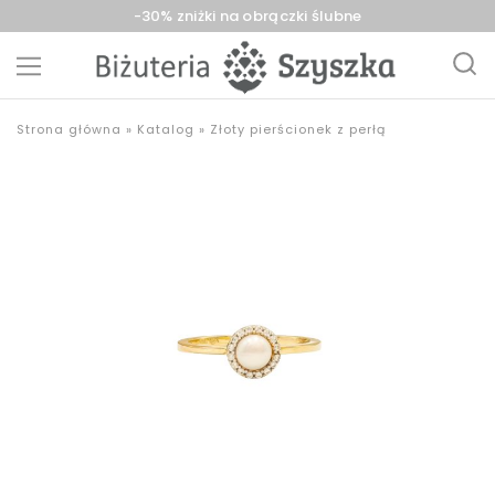
-30% zniżki na obrączki ślubne
Biżuteria
sklep
Strona główna
»
Katalog
»
Złoty pierścionek z perłą
Szyszka
z
Sieradz,
biżuterią
Zduńska
złotą,
Wola,
srebrną,
Łask
pozłacaną,
obrączki,
upominki