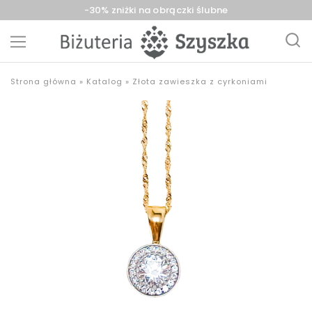
-30% zniżki na obrączki ślubne
Biżuteria
sklep
Strona główna
»
Katalog
»
Złota zawieszka z cyrkoniami
Szyszka
z
Sieradz,
biżuterią
Zduńska
złotą,
Wola,
srebrną,
Łask
pozłacaną,
obrączki,
upominki