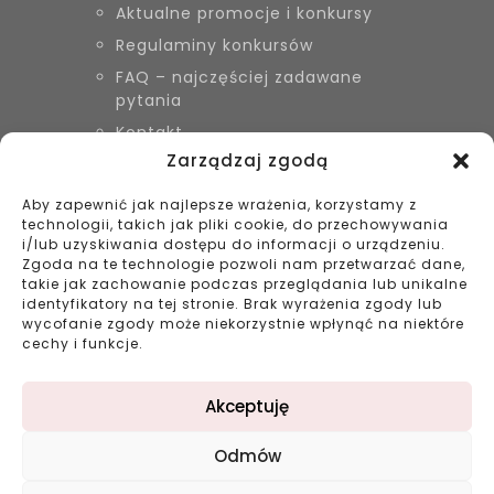
Aktualne promocje i konkursy
Regulaminy konkursów
FAQ – najczęściej zadawane
pytania
Kontakt
Zarządzaj zgodą
Aby zapewnić jak najlepsze wrażenia, korzystamy z
KONTAKT
technologii, takich jak pliki cookie, do przechowywania
Biżuteria Szyszka Sieradz,
i/lub uzyskiwania dostępu do informacji o urządzeniu.
Zduńska Wola, Łask
Zgoda na te technologie pozwoli nam przetwarzać dane,
takie jak zachowanie podczas przeglądania lub unikalne
799 038 980
identyfikatory na tej stronie. Brak wyrażenia zgody lub
43 695 80 11
wycofanie zgody może niekorzystnie wpłynąć na niektóre
kontakt@bizuteriaszyszka.pl
cechy i funkcje.
Akceptuję
Odmów
©2023 bizuteriaszyszka.pl All rights reserved |