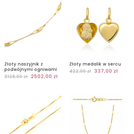
Złoty naszyjnik z
Złoty medalik w sercu
podwójnymi ogniwami
337,00
zł
422,00
zł
2502,00
zł
3128,00
zł