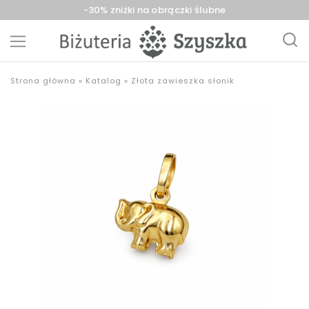
-30% zniżki na obrączki ślubne
Biżuteria
sklep
Strona główna
»
Katalog
»
Złota zawieszka słonik
Szyszka
z
Sieradz,
biżuterią
Zduńska
złotą,
Wola,
srebrną,
Łask
pozłacaną,
obrączki,
upominki