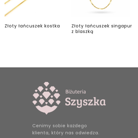
Złoty łańcuszek kostka
Złoty łańcuszek singapur
z blaszką
Cenimy sobie każdego
klienta, który nas odwiedza.