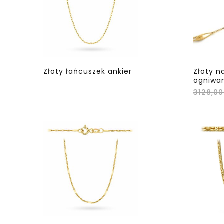
Złoty łańcuszek ankier
Złoty n
ogniwa
3128,0