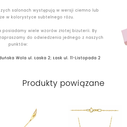
ych salonach występują w wersji ciemno lub
kże w kolorystyce subtelnego różu.
a posiadamy wiele wzorów złotej biżuterii. By
 zapraszamy do odwiedzenia jednego z naszych
punktów:
Zduńska Wola ul. Łaska 2; Łask ul. 11-Listopada 2
Produkty powiązane