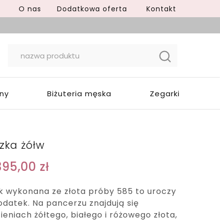
O nas
Dodatkowa oferta
Kontakt
yny
Biżuteria męska
Zegarki
zka żółw
395,00
zł
k wykonana ze złota próby 585 to uroczy
odatek. Na pancerzu znajdują się
eniach żółtego, białego i różowego złota,