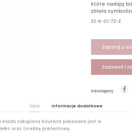
które nadają bi
żółwia symboliz
ZZ-K-CI-72-Z
Zapytaj o sz
Zadzwoń i z
Udostępnij:
Opis
Informacje dodatkowe
ka każda zakupiona biżuteria pakowana jest
w
dełko oraz torebkę prezentową.