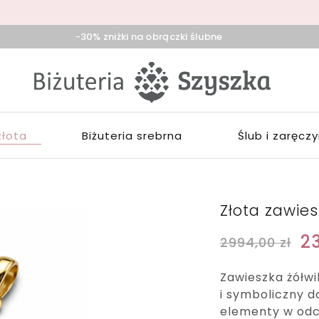
-30% zniżki na obrączki ślubne
iżuteria
klep
zyszka
ieradz,
iżuterią
duńska
łotą,
ola,
rebrną,
złota
Biżuteria srebrna
Ślub i zaręcz
ask
ozłacaną,
brączki,
pominki
Złota zawies
2
2994,00
zł
Zawieszka żółwi
i symboliczny d
elementy w odci