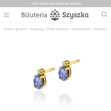
-30% zniżki na obrączki ślubne
Biżuteria
sklep
Strona główna
»
Katalog
»
Złote kolczyki z brylantami i tanzanita
Szyszka
z
Sieradz,
biżuterią
Zduńska
złotą,
Wola,
srebrną,
Łask
pozłacaną,
obrączki,
upominki