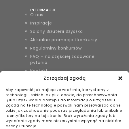
INFORMACJE
O nas
Inspiracje
Salony Biżuterii Szyszka
Aktualne promocje i konkursy
Regulaminy konkursów
FAQ – najczęściej zadawane
pytania
Kontakt
Zarządzaj zgodą
Aby zapewnić jak najlepsze wrażenia, korzystamy z
KONTAKT
technologii, takich jak pliki cookie, do przechowywania
Biżuteria Szyszka Sieradz,
i/lub uzyskiwania dostępu do informacji o urządzeniu.
Zduńska Wola, Łask
Zgoda na te technologie pozwoli nam przetwarzać dane,
takie jak zachowanie podczas przeglądania lub unikalne
799 038 980
identyfikatory na tej stronie. Brak wyrażenia zgody lub
43 695 80 11
wycofanie zgody może niekorzystnie wpłynąć na niektóre
kontakt@bizuteriaszyszka.pl
cechy i funkcje.