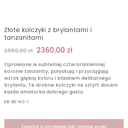
Złote kolczyki z brylantami i
tanzanitami
2360,00
zł
2950,00
zł
Oprawione w subtelnej czteroramiennej
koronie tanzanity, połyskują i przyciągają
wzrok głębią koloru i blaskiem delikatnego
brylantu. Te drobne kolczyki na sztyft doceni
każda amatorka dobrego gustu
KB-BE-KO-1
Zapytaj o szczegóły lub zamów przez