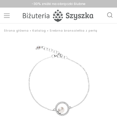
-30% zniżki na obrączki ślubne
Biżuteria
sklep
Strona główna
»
Katalog
»
Srebrna bransoletka z perłą
Szyszka
z
Sieradz,
biżuterią
Zduńska
złotą,
Wola,
srebrną,
Łask
pozłacaną,
obrączki,
upominki