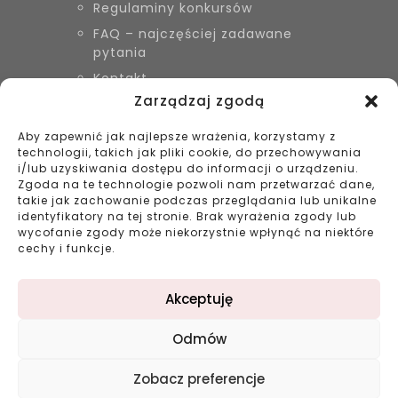
Regulaminy konkursów
FAQ – najczęściej zadawane
pytania
Kontakt
Zarządzaj zgodą
Aby zapewnić jak najlepsze wrażenia, korzystamy z
KONTAKT
technologii, takich jak pliki cookie, do przechowywania
Biżuteria Szyszka Sieradz,
i/lub uzyskiwania dostępu do informacji o urządzeniu.
Zduńska Wola, Łask
Zgoda na te technologie pozwoli nam przetwarzać dane,
takie jak zachowanie podczas przeglądania lub unikalne
799 038 980
identyfikatory na tej stronie. Brak wyrażenia zgody lub
43 695 80 11
wycofanie zgody może niekorzystnie wpłynąć na niektóre
kontakt@bizuteriaszyszka.pl
cechy i funkcje.
Akceptuję
Odmów
©2023 bizuteriaszyszka.pl All rights reserved |
Zobacz preferencje
Projekt: double-digital.pl