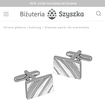
-30% zniżki na obrączki ślubne
Biżuteria
sklep
Strona główna
»
Katalog
»
Stalowe spinki do mankietów
Szyszka
z
Sieradz,
biżuterią
Zduńska
złotą,
Wola,
srebrną,
Łask
pozłacaną,
obrączki,
upominki