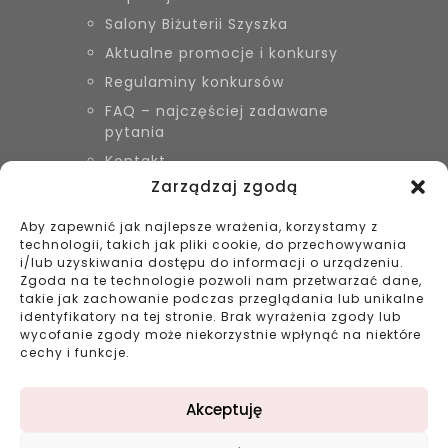
Salony Biżuterii Szyszka
Aktualne promocje i konkursy
Regulaminy konkursów
FAQ – najczęściej zadawane
pytania
Kontakt
Zarządzaj zgodą
Aby zapewnić jak najlepsze wrażenia, korzystamy z
KONTAKT
technologii, takich jak pliki cookie, do przechowywania
Biżuteria Szyszka Sieradz,
i/lub uzyskiwania dostępu do informacji o urządzeniu.
Zduńska Wola, Łask
Zgoda na te technologie pozwoli nam przetwarzać dane,
takie jak zachowanie podczas przeglądania lub unikalne
799 038 980
identyfikatory na tej stronie. Brak wyrażenia zgody lub
43 695 80 11
wycofanie zgody może niekorzystnie wpłynąć na niektóre
kontakt@bizuteriaszyszka.pl
cechy i funkcje.
Akceptuję