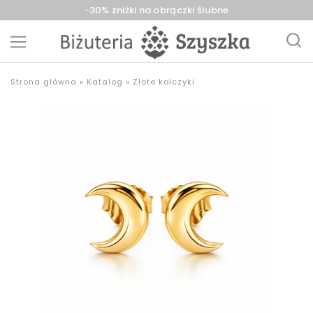
-30% zniżki na obrączki ślubne
Biżuteria
sklep
Strona główna
»
Katalog
»
Złote kolczyki
Szyszka
z
Sieradz,
biżuterią
Zduńska
złotą,
Wola,
srebrną,
Łask
pozłacaną,
obrączki,
upominki