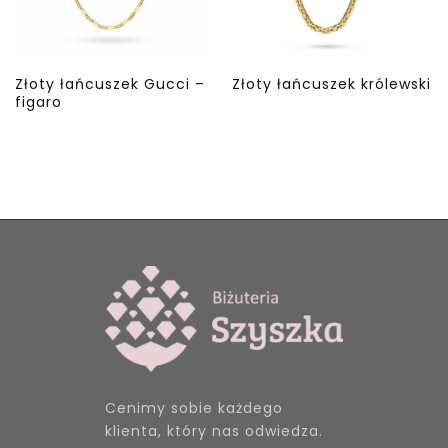
Złoty łańcuszek Gucci –
Złoty łańcuszek królewski
figaro
Cenimy sobie każdego
klienta, który nas odwiedza.