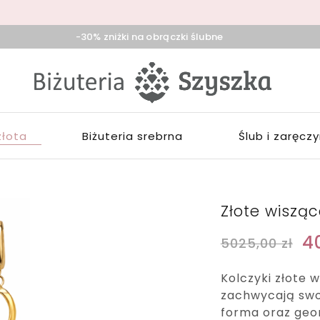
-30% zniżki na obrączki ślubne
iżuteria
klep
zyszka
ieradz,
iżuterią
duńska
łotą,
ola,
rebrną,
złota
Biżuteria srebrna
Ślub i zaręcz
ask
ozłacaną,
brączki,
pominki
Złote wisząc
4
5025,00
zł
Kolczyki złote 
zachwycają sw
forma oraz geo