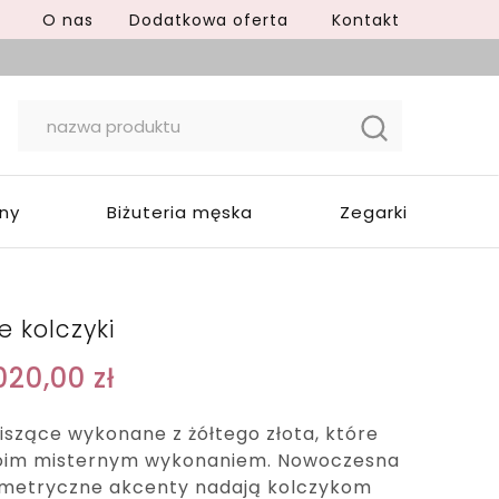
O nas
Dodatkowa oferta
Kontakt
yny
Biżuteria męska
Zegarki
e kolczyki
020,00
zł
wiszące wykonane z żółtego złota, które
oim misternym wykonaniem. Nowoczesna
metryczne akcenty nadają kolczykom