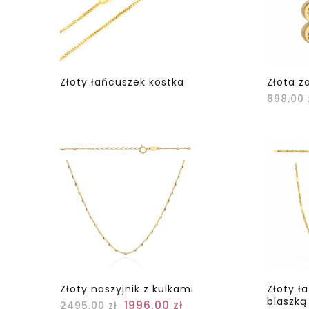
Złoty łańcuszek kostka
Złota z
898,00
Złoty naszyjnik z kulkami
Złoty ł
blaszką
1996,00
zł
2495,00
zł