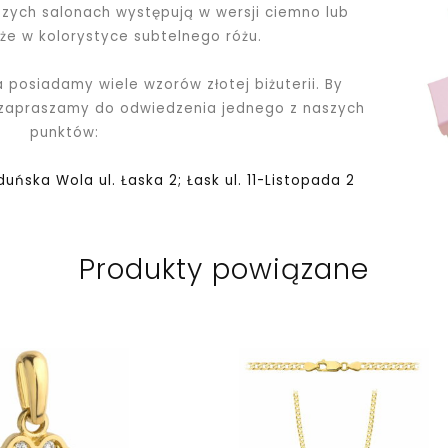
ych salonach występują w wersji ciemno lub
kże w kolorystyce subtelnego różu.
a posiadamy wiele wzorów złotej biżuterii. By
 zapraszamy do odwiedzenia jednego z naszych
punktów:
Zduńska Wola ul. Łaska 2; Łask ul. 11-Listopada 2
Produkty powiązane