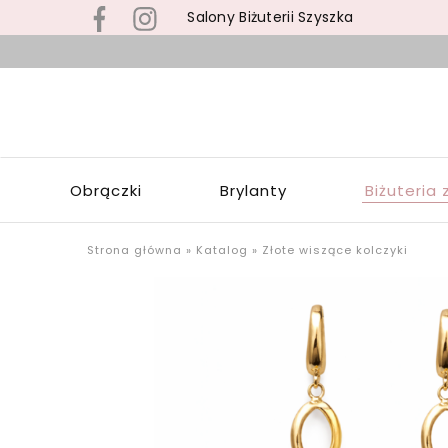
Salony Biżuterii Szyszka
B
s
S
z
S
b
Z
z
W
s
Obrączki
Brylanty
Biżuteria 
Ł
p
o
u
Strona główna
»
Katalog
»
Złote wiszące kolczyki