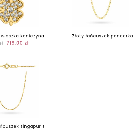
awieszka koniczyna
Złoty łańcuszek pancerka
718,00
zł
zł
ańcuszek singapur z