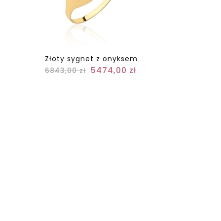
Złoty sygnet z onyksem
5474,00
zł
6843,00
zł