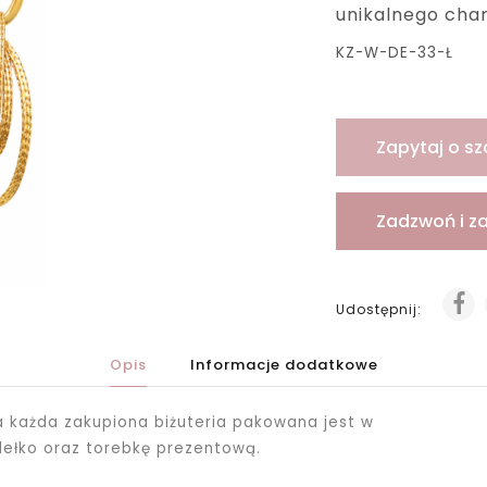
unikalnego cha
KZ-W-DE-33-Ł
Zapytaj o sz
Zadzwoń i z
Udostępnij:
Opis
Informacje dodatkowe
ka każda zakupiona biżuteria pakowana jest
w
dełko oraz torebkę prezentową.