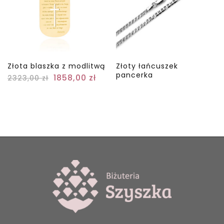
Złota blaszka z modlitwą
Złoty łańcuszek
pancerka
1858,00
zł
2323,00
zł