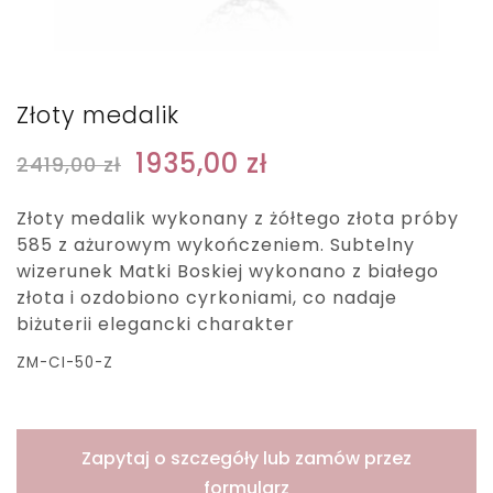
Złoty medalik
1935,00
zł
2419,00
zł
Złoty medalik wykonany z żółtego złota próby
585 z ażurowym wykończeniem. Subtelny
wizerunek Matki Boskiej wykonano z białego
złota i ozdobiono cyrkoniami, co nadaje
biżuterii elegancki charakter
ZM-CI-50-Z
Zapytaj o szczegóły lub zamów przez
formularz