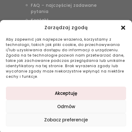
FAQ – najczęściej zadawane
pytania
Kontakt
Zarządzaj zgodą
Aby zapewnić jak najlepsze wrażenia, korzystamy z
KONTAKT
technologii, takich jak pliki cookie, do przechowywania
Biżuteria Szyszka Sieradz,
i/lub uzyskiwania dostępu do informacji o urządzeniu.
Zduńska Wola, Łask
Zgoda na te technologie pozwoli nam przetwarzać dane,
takie jak zachowanie podczas przeglądania lub unikalne
799 038 980
identyfikatory na tej stronie. Brak wyrażenia zgody lub
43 695 80 11
wycofanie zgody może niekorzystnie wpłynąć na niektóre
kontakt@bizuteriaszyszka.pl
cechy i funkcje.
Akceptuję
Odmów
©2023 bizuteriaszyszka.pl All rights reserved |
Zobacz preferencje
Projekt: double-digital.pl