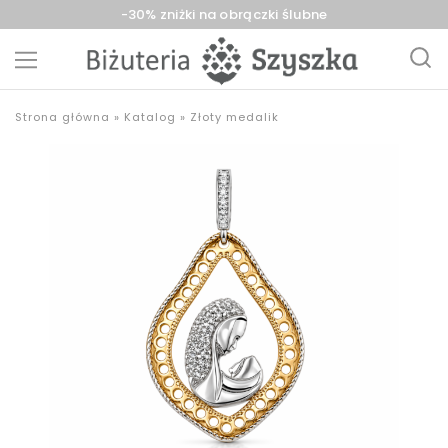
-30% zniżki na obrączki ślubne
Biżuteria
sklep
Strona główna
»
Katalog
»
Złoty medalik
Szyszka
z
Sieradz,
biżuterią
Zduńska
złotą,
Wola,
srebrną,
Łask
pozłacaną,
obrączki,
upominki