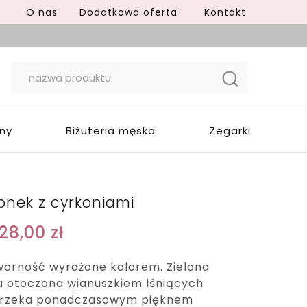
O nas
Dodatkowa oferta
Kontakt
yny
Biżuteria męska
Zegarki
ionek z cyrkoniami
628,00
zł
worność wyrażone kolorem. Zielona
a otoczona wianuszkiem lśniących
 urzeka ponadczasowym pięknem