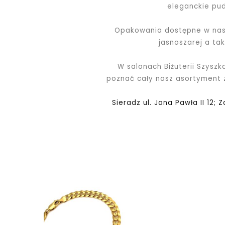
eleganckie pu
Opakowania dostępne w nasz
jasnoszarej a ta
W salonach Biżuterii Szyszk
poznać cały nasz asortyment
Sieradz ul. Jana Pawła II 12; 