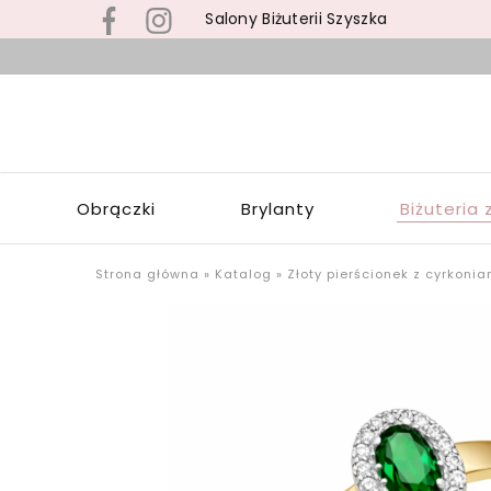
Salony Biżuterii Szyszka
B
s
S
z
S
b
Z
z
W
s
Obrączki
Brylanty
Biżuteria 
Ł
p
o
u
Strona główna
»
Katalog
»
Złoty pierścionek z cyrkonia