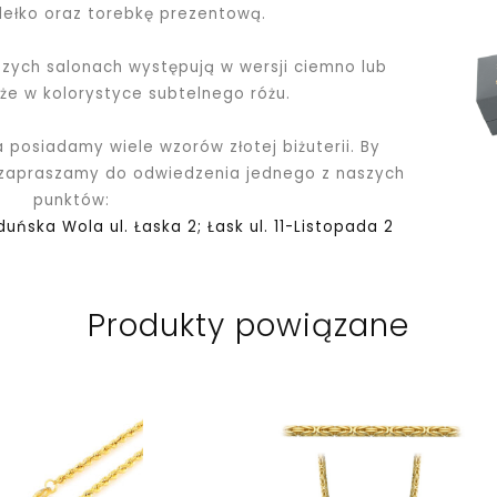
dełko oraz torebkę prezentową.
ych salonach występują w wersji ciemno lub
kże w kolorystyce subtelnego różu.
a posiadamy wiele wzorów złotej biżuterii. By
 zapraszamy do odwiedzenia jednego z naszych
punktów:
Zduńska Wola ul. Łaska 2; Łask ul. 11-Listopada 2
Produkty powiązane