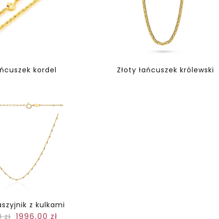
ańcuszek kordel
Złoty łańcuszek królewski
aszyjnik z kulkami
1996,00
zł
0
zł