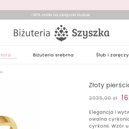
-30% zniżki na obrączki ślubne
iżuteria
klep
zyszka
ieradz,
iżuterią
duńska
łotą,
ola,
rebrną,
złota
Biżuteria srebrna
Ślub i zaręcz
ask
ozłacaną,
brączki,
pominki
mi
Złoty pierśc
1
2035,00
zł
Elegancja i wyt
owalna cyrkoni
cyrkonii. Wzór