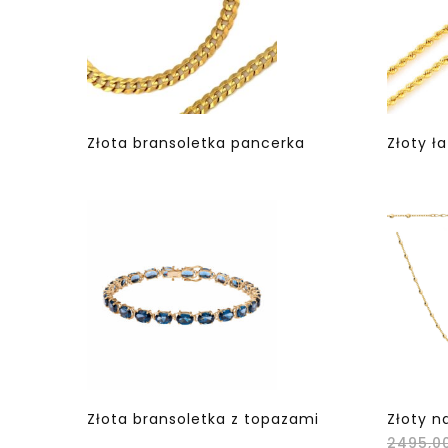
Złota bransoletka pancerka
Złoty ł
Złota bransoletka z topazami
Złoty n
2495,0