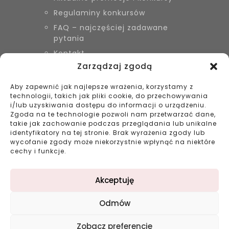
Regulaminy konkursów
FAQ – najczęściej zadawane
pytania
Kontakt
Zarządzaj zgodą
Aby zapewnić jak najlepsze wrażenia, korzystamy z
KONTAKT
technologii, takich jak pliki cookie, do przechowywania
Biżuteria Szyszka Sieradz,
i/lub uzyskiwania dostępu do informacji o urządzeniu.
Zduńska Wola, Łask
Zgoda na te technologie pozwoli nam przetwarzać dane,
takie jak zachowanie podczas przeglądania lub unikalne
799 038 980
identyfikatory na tej stronie. Brak wyrażenia zgody lub
43 695 80 11
wycofanie zgody może niekorzystnie wpłynąć na niektóre
kontakt@bizuteriaszyszka.pl
cechy i funkcje.
Akceptuję
Odmów
©2023 bizuteriaszyszka.pl All rights reserved |
Zobacz preferencje
Projekt: double-digital.pl