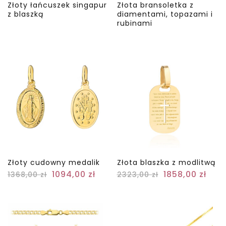
Złoty łańcuszek singapur
Złota bransoletka z
z blaszką
diamentami, topazami i
rubinami
Złoty cudowny medalik
Złota blaszka z modlitwą
1094,00
zł
1858,00
zł
1368,00
zł
2323,00
zł