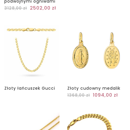
podwójnymi ogniwami
2502,00
zł
3128,00
zł
Złoty łańcuszek Gucci
Złoty cudowny medalik
1094,00
zł
1368,00
zł