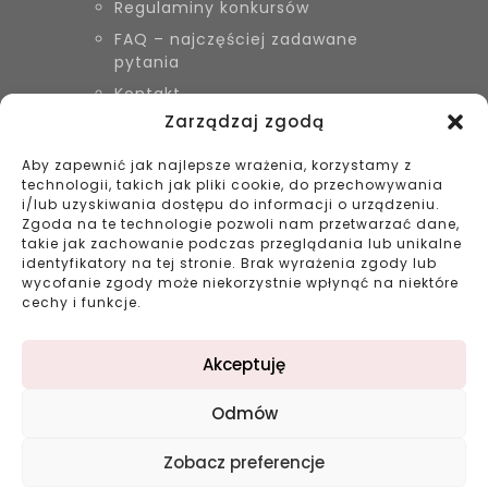
Regulaminy konkursów
FAQ – najczęściej zadawane
pytania
Kontakt
Zarządzaj zgodą
Aby zapewnić jak najlepsze wrażenia, korzystamy z
KONTAKT
technologii, takich jak pliki cookie, do przechowywania
Biżuteria Szyszka Sieradz,
i/lub uzyskiwania dostępu do informacji o urządzeniu.
Zduńska Wola, Łask
Zgoda na te technologie pozwoli nam przetwarzać dane,
takie jak zachowanie podczas przeglądania lub unikalne
799 038 980
identyfikatory na tej stronie. Brak wyrażenia zgody lub
43 695 80 11
wycofanie zgody może niekorzystnie wpłynąć na niektóre
kontakt@bizuteriaszyszka.pl
cechy i funkcje.
Akceptuję
Odmów
©2023 bizuteriaszyszka.pl All rights reserved |
Zobacz preferencje
Projekt: double-digital.pl