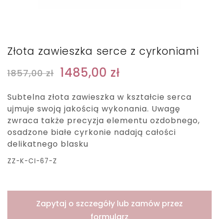
Złota zawieszka serce z cyrkoniami
1485,00
zł
1857,00
zł
Subtelna złota zawieszka w kształcie serca
ujmuje swoją jakością wykonania. Uwagę
zwraca także precyzja elementu ozdobnego,
osadzone białe cyrkonie nadają całości
delikatnego blasku
ZZ-K-CI-67-Z
Zapytaj o szczegóły lub zamów przez
formularz