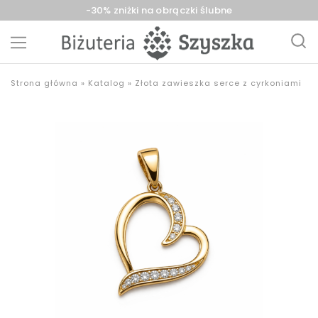
-30% zniżki na obrączki ślubne
Biżuteria
sklep
Strona główna
»
Katalog
»
Złota zawieszka serce z cyrkoniami
Szyszka
z
Sieradz,
biżuterią
Zduńska
złotą,
Wola,
srebrną,
Łask
pozłacaną,
obrączki,
upominki