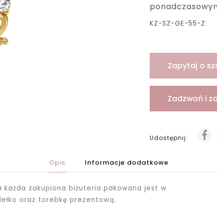
ponadczasowym
KZ-SZ-GE-55-Z
Zapytaj o sz
Zadzwoń i z
Udostępnij:
Opis
Informacje dodatkowe
ka każda zakupiona biżuteria pakowana jest
w
dełko oraz torebkę prezentową.