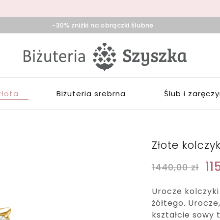
-30% zniżki na obrączki ślubne
iżuteria
klep
zyszka
ieradz,
iżuterią
duńska
łotą,
ola,
rebrną,
złota
Biżuteria srebrna
Ślub i zaręcz
ask
ozłacaną,
brączki,
pominki
Złote kolczy
11
1440,00
zł
Urocze kolczyki
żółtego. Urocze
kształcie sowy 