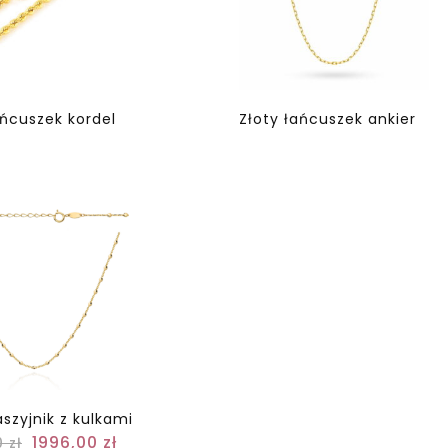
ańcuszek kordel
Złoty łańcuszek ankier
aszyjnik z kulkami
1996,00
zł
0
zł