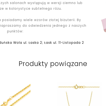
ych salonach występują w wersji ciemno lub
kże w kolorystyce subtelnego różu.
a posiadamy wiele wzorów złotej biżuterii. By
 zapraszamy do odwiedzenia jednego z naszych
punktów:
Zduńska Wola ul. Łaska 2; Łask ul. 11-Listopada 2
Produkty powiązane