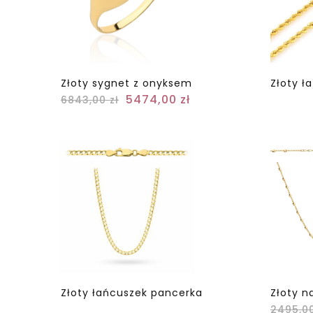
Złoty sygnet z onyksem
Złoty ł
5474,00
zł
6843,00
zł
Złoty łańcuszek pancerka
Złoty n
2495,0