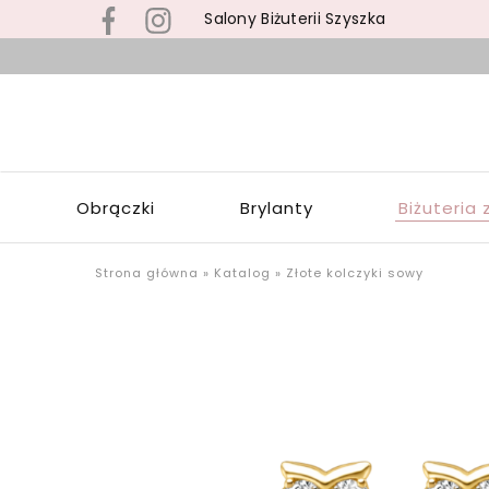
Salony Biżuterii Szyszka
B
s
S
z
S
b
Z
z
W
s
Obrączki
Brylanty
Biżuteria 
Ł
p
o
u
Strona główna
»
Katalog
»
Złote kolczyki sowy